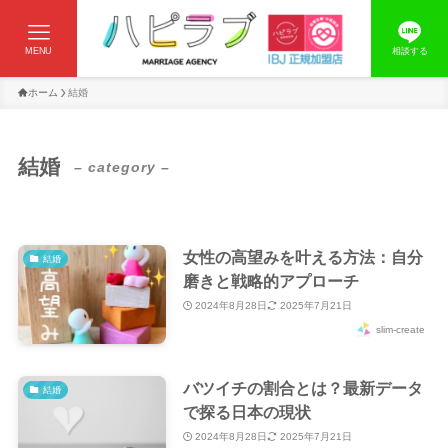
MENU
相談する
ホーム
結婚
結婚
– category –
女性の高望みを叶える方法：自分
結婚
磨きと戦略的アプローチ
2024年8月28日
2025年7月21日
slim-create
バツイチの割合とは？最新データ
結婚
で探る日本の現状
2024年8月28日
2025年7月21日