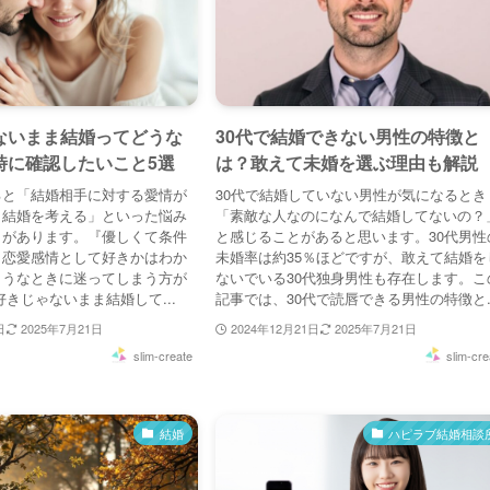
ないまま結婚ってどうな
30代で結婚できない男性の特徴と
時に確認したいこと5選
は？敢えて未婚を選ぶ理由も解説
ると「結婚相手に対する愛情が
30代で結婚していない男性が気になるとき
ま結婚を考える」といった悩み
「素敵な人なのになんで結婚してないの？
とがあります。『優しくて条件
と感じることがあると思います。30代男性
、恋愛感情として好きかはわか
未婚率は約35％ほどですが、敢えて結婚を
ようなときに迷ってしまう方が
ないでいる30代独身男性も存在します。こ
好きじゃないまま結婚して...
記事では、30代で読唇できる男性の特徴と..
日
2025年7月21日
2024年12月21日
2025年7月21日
slim-create
slim-cre
結婚
ハピラブ結婚相談