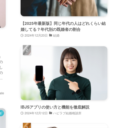
【2025年最新版】同じ年代の人はどれくらい結
婚してる？年代別の既婚者の割合
2024年12月20日
結婚
」
の
し
の
.
ate
IBJSアプリの使い方と機能を徹底解説
2024年12月12日
ハピラブ結婚相談所
所