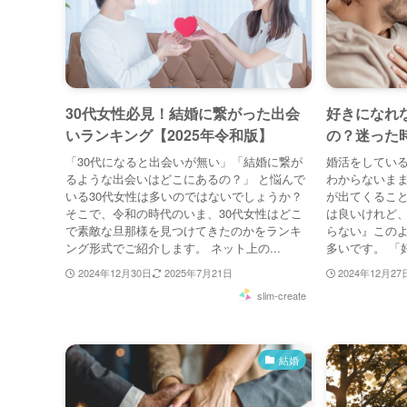
30代女性必見！結婚に繋がった出会
好きになれ
いランキング【2025年令和版】
の？迷った
「30代になると出会いが無い」「結婚に繋が
婚活をしてい
るような出会いはどこにあるの？」 と悩んで
わからないま
いる30代女性は多いのではないでしょうか？
が出てくるこ
そこで、令和の時代のいま、30代女性はどこ
は良いけれど
で素敵な旦那様を見つけてきたのかをランキ
らない』この
ング形式でご紹介します。 ネット上の...
多いです。 「
2024年12月30日
2025年7月21日
2024年12月27
slim-create
結婚