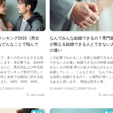
ンキング2025（男女
なんでみんな結婚できるの？専門
などんなことで悩んで
が教える結婚できる人とできない
の違い
中で、多くの方がさまざまな悩
この記事でわかること 自然と結婚できる
します。本記事では、2024年
できない人の違い 結婚できる人の特徴 結
をもとに、男女別および年代別
きない人の特徴 周りの友人や知人がどん
悩みをランキング形式で詳しく
結婚していく…。こんなときに「なんでみ
男性と女性では婚活に対する悩
な自然と結婚できるの？」と疑問が沸くこ
た、20代・30代・40代...
もあると思います。 理由は意外と簡...
日
2025年7月21日
2024年11月19日
2025年7月21日
slim-create
slim-cre
恋愛
恋