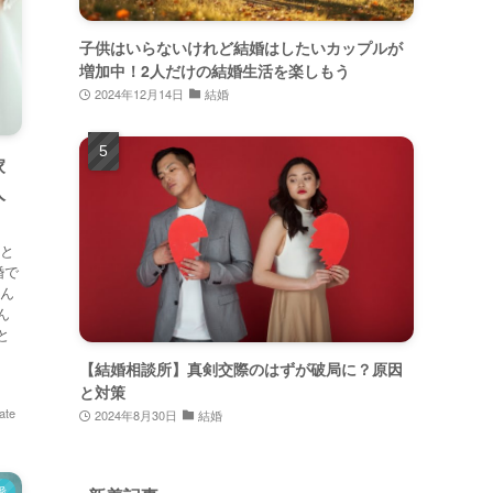
子供はいらないけれど結婚はしたいカップルが
増加中！2人だけの結婚生活を楽しもう
2024年12月14日
結婚
家
人
人と
婚で
どん
ん
と
【結婚相談所】真剣交際のはずが破局に？原因
と対策
ate
2024年8月30日
結婚
愛