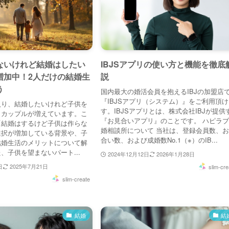
ないけれど結婚はしたい
IBJSアプリの使い方と機能を徹底
増加中！2人だけの結婚生
説
う
国内最大の婚活会員を抱えるIBJの加盟店
『IBJSアプリ（システム）』をご利用頂
入り、結婚したいけれど子供を
す。IBJSアプリとは、株式会社IBJが提供
うカップルが増えています。こ
『お見合いアプリ』のことです。 ハピラ
「結婚はするけど子供は作らな
婚相談所について 当社は、登録会員数、
選択が増加している背景や、子
合い数、および成婚数No.1（※）のIB...
結婚生活のメリットについて解
、子供を望まないパート...
2024年12月12日
2026年1月28日
日
2025年7月21日
slim-cre
slim-create
結婚
結