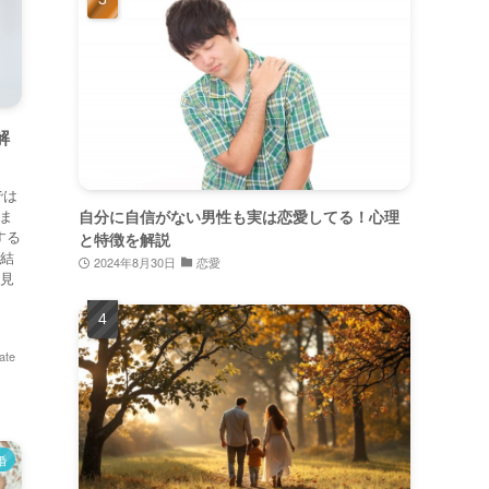
解
では
自分に自信がない男性も実は恋愛してる！心理
けま
する
と特徴を解説
ブ結
2024年8月30日
恋愛
お見
ate
婚