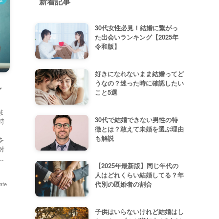
新着記事
30代女性必見！結婚に繋がっ
た出会いランキング【2025年
令和版】
好きになれないまま結婚ってど
うなの？迷った時に確認したい
し
こと5選
ま
30代で結婚できない男性の特
時
徴とは？敢えて未婚を選ぶ理由
も解説
を
対
.
【2025年最新版】同じ年代の
人はどれくらい結婚してる？年
代別の既婚者の割合
ate
子供はいらないけれど結婚はし