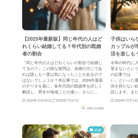
【2025年最新版】同じ年代の人はど
子供はいら
れくらい結婚してる？年代別の既婚
カップルが
者の割合
活を楽しも
『同じ年代の人はどれくらいの割合で結婚し
令和の時代に
てるの？』この様な疑問は、未婚の方にであ
望まないとい
れば誰しも一度は気になったことがあるので
の記事では、
はないでしょうか？本記事では、2024年最新
い」といった
のデータを基に、各年代別の既婚率を詳しく
供を持たない
解説し、男女や地域ごとの違い、さらに...
説します。また
2024年12月20日
2025年7月21日
2024年12月14
slim-create
結婚