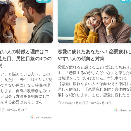
ない人の特徴と理由はコ
恋愛に疲れたあなたへ！恋愛疲れ
見た目、男性目線の3つの
やすい人の傾向と対策
説
恋愛が疲れると感じることは誰にでもあり
す。「恋愛するのがしんどいな」と感じた
ない」と悩んでいる方へ。この
は無理をしてはいけません。本記事では、
、見た目、男性目線の3つの視
【恋愛に疲れやすい人の傾向やその原因】
ができない原因となる特徴や理
詳しく解説し、【恋愛疲れを防ぐ具体的な
説します。自身の改善点をみつ
策】を紹介します。また、恋愛に疲れたと..
氏と出会う方法をを明確にして
をする必要はありません...
2024年11月10日
2025年7月21日
日
2025年7月21日
slim-cre
slim-create