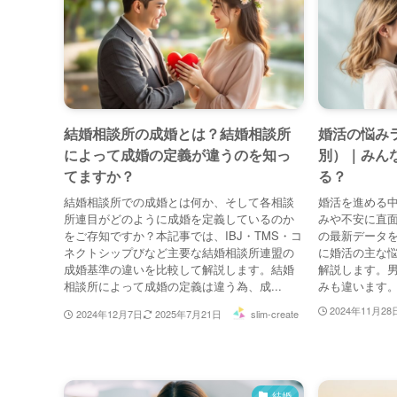
結婚相談所の成婚とは？結婚相談所
婚活の悩みラ
によって成婚の定義が違うのを知っ
別）｜みん
てますか？
る？
結婚相談所での成婚とは何か、そして各相談
婚活を進める
所連目がどのように成婚を定義しているのか
みや不安に直面
をご存知ですか？本記事では、IBJ・TMS・コ
の最新データ
ネクトシップびなど主要な結婚相談所連盟の
に婚活の主な
成婚基準の違いを比較して解説します。結婚
解説します。
相談所によって成婚の定義は違う為、成...
みも違います。ま
2024年11月28
2024年12月7日
2025年7月21日
slim-create
結婚