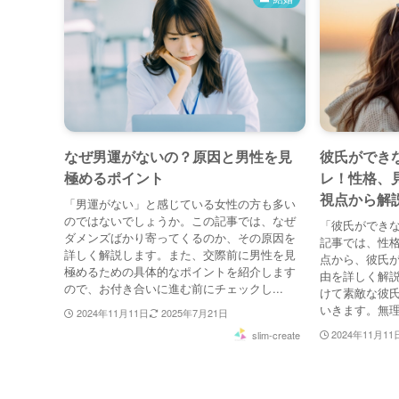
なぜ男運がないの？原因と男性を見
彼氏ができ
極めるポイント
レ！性格、
視点から解
「男運がない」と感じている女性の方も多い
のではないでしょうか。この記事では、なぜ
「彼氏ができ
ダメンズばかり寄ってくるのか、その原因を
記事では、性格
詳しく解説します。また、交際前に男性を見
点から、彼氏
極めるための具体的なポイントを紹介します
由を詳しく解
ので、お付き合いに進む前にチェックし...
けて素敵な彼
いきます。無理
2024年11月11日
2025年7月21日
2024年11月11
slim-create