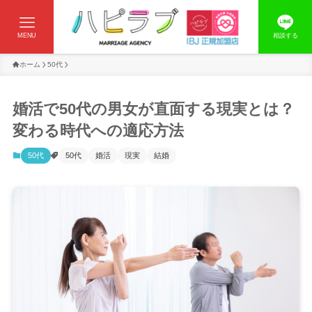
MENU
相談する
ホーム
50代
婚活で50代の男女が直面する現実とは？
変わる時代への適応方法
50代
50代
婚活
現実
結婚